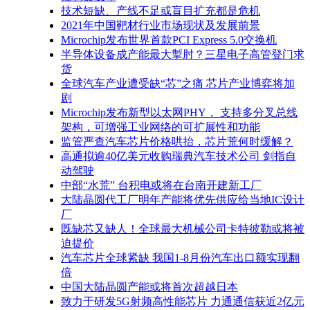
技术短缺、产线不足或盲目扩充都是危机
2021年中国靶材行业市场现状及发展前景
Microchip发布世界首款PCI Express 5.0交换机
半导体设备成产能最大掣肘？三星电子高管登门求
货
全球汽车产业遭受缺“芯”之痛 芯片产业博弈将加
剧
Microchip发布新型以太网PHY， 支持多分叉总线
架构，可增强工业网络的可扩展性和功能
监管严查汽车芯片价格哄抬，芯片荒何时缓解？
高通拟逾40亿美元收购瑞典汽车技术公司 剑指自
动驾驶
中部“水荒” 台积电或将在台南开建新工厂
大陆晶圆代工厂明年产能将优先供应给当地IC设计
厂
既缺芯又缺人！全球最大机械公司卡特彼勒或将被
迫提价
汽车芯片全球紧缺 我国1-8月份汽车出口额实现翻
倍
中国大陆晶圆产能或将首次超越日本
致力于研发5G射频高性能芯片 力通通信获近2亿元