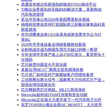
高通宣布推出性能强劲的骁龙8705G移动平台
TI推出业界领先的无线BMS解决方案，革新电动
汽车电池管理
意法半导体公布2020年第四季度初步营收
纳维科技将在苏州打造国际前三的氮化镓单晶衬底
研发基地
华为消费者业务CEO余承东或将负责华为云与计
算BG
2020年半导体设备全球销售额将创新高
台积电或许成为韩国车用芯片缺口的唯一希望
今年全球半导体产值上达4760亿美元，复苏势头十
分强劲
芯片缺货问题至今不容乐观
多家台湾MCU厂商再次宣布调涨价格
芯片原厂如何应对产能紧缺客户恐慌性备货
工信部释出两大信号：国家将大力扶持芯片产业，
加强全球供应链合作
芯片网获悉芯片电阻、MLCC再传涨价
Microchip如何设计IoMT连接和安全功能
Microchip正在加大力度开发下一代汽车电子元件
东芝TOSHIBA推出全新SiC MOSFET，大大提升