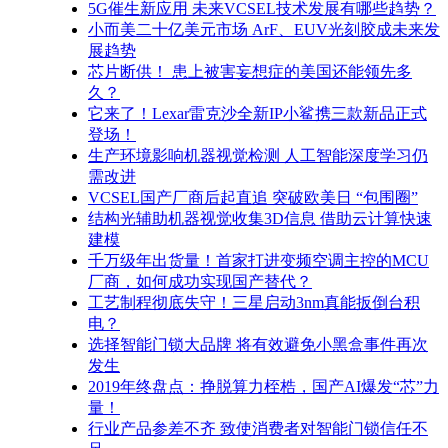
5G催生新应用 未来VCSEL技术发展有哪些趋势？
小而美二十亿美元市场 ArF、EUV光刻胶成未来发
展趋势
芯片断供！ 患上被害妄想症的美国还能领先多
久？
它来了！Lexar雷克沙全新IP小鲨携三款新品正式
登场！
生产环境影响机器视觉检测 人工智能深度学习仍
需改进
VCSEL国产厂商后起直追 突破欧美日 “包围圈”
结构光辅助机器视觉收集3D信息 借助云计算快速
建模
千万级年出货量！首家打进变频空调主控的MCU
厂商，如何成功实现国产替代？
工艺制程彻底失守！三星启动3nm真能扳倒台积
电？
选择智能门锁大品牌 将有效避免小黑盒事件再次
发生
2019年终盘点：挣脱算力桎梏，国产AI爆发“芯”力
量！
行业产品参差不齐 致使消费者对智能门锁信任不