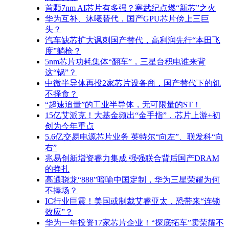
首颗7nm AI芯片有多强？寒武纪点燃“新芯”之火
华为互补、沐曦替代，国产GPU芯片傍上三巨
头？
汽车缺芯扩大讽刺国产替代，高利润先行“本田飞
度”躺枪？
5nm芯片功耗集体“翻车”，三星台积电谁来背
这“锅”？
中微半导体再投2家芯片设备商，国产替代下的饥
不择食？
“超速追量”的工业半导体，无可限量的ST！
15亿艾派克！大基金频出“金手指”，芯片上游+初
创为今年重点
5.6亿交易电源芯片业务 英特尔“向左”、联发科“向
右”
兆易创新增资睿力集成 强强联合背后国产DRAM
的挣扎
高通骁龙“888”暗喻中国定制，华为三星荣耀为何
不捧场？
IC行业巨震！美国或制裁艾睿亚太，恐带来“连锁
效应”？
华为一年投资17家芯片企业！“探底拓车”卖荣耀不