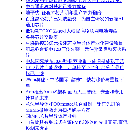
华为发布全球首款5G基站芯片天罡TIANGANG
中兴通讯称对缺芯已提前储备
地平线“征程5”芯片明年量产算力翻倍
百度昆仑芯片已完成融资，为自主研发的云端AI
通用芯片
低功耗TCXO晶振可大幅提高物联网电池寿命
各类芯片交期表
卓胜微拟35亿元投建芯卓半导体产业化建设项目
消息称台积电12B厂传火警，元件异常启动灭火系
统
中芯国际发布2020财报 营收重点依旧是成熟工艺
LED芯片产能紧张：订单排至下半年 部分产品价
格已上涨
28nm奥秘：中芯国际“留神”，缺芯涨价与重复下
单
Arm推出Arm v9架构 面向人工智能、安全和专用
计算的未来
意法半导体和OQmented联合研制、销售先进的
MEMS微镜激光束扫描解决方案
国内IC芯片半导体产业链
TI首款具有集成式有源EMI滤波器的先进直流/直流
控制器发布