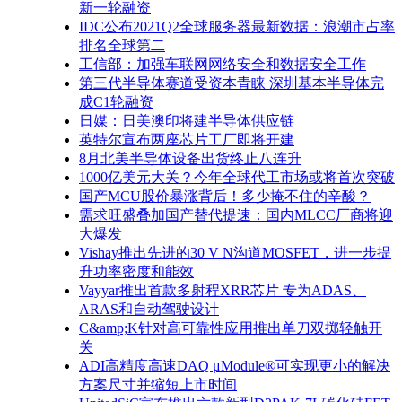
新一轮融资
IDC公布2021Q2全球服务器最新数据：浪潮市占率
排名全球第二
工信部：加强车联网网络安全和数据安全工作
第三代半导体赛道受资本青睐 深圳基本半导体完
成C1轮融资
日媒：日美澳印将建半导体供应链
英特尔宣布两座芯片工厂即将开建
8月北美半导体设备出货终止八连升
1000亿美元大关？今年全球代工市场或将首次突破
国产MCU股价暴涨背后！多少掩不住的辛酸？
需求旺盛叠加国产替代提速：国内MLCC厂商将迎
大爆发
Vishay推出先进的30 V N沟道MOSFET，进一步提
升功率密度和能效
Vayyar推出首款多射程XRR芯片 专为ADAS、
ARAS和自动驾驶设计
C&amp;K针对高可靠性应用推出单刀双掷轻触开
关
ADI高精度高速DAQ μModule®可实现更小的解决
方案尺寸并缩短上市时间