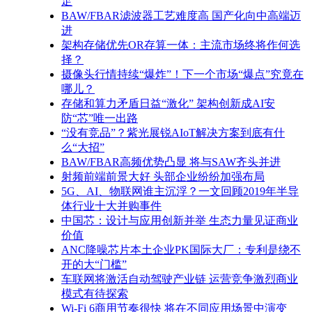
足
BAW/FBAR滤波器工艺难度高 国产化向中高端迈
进
架构存储优先OR存算一体：主流市场终将作何选
择？
摄像头行情持续“爆炸”！下一个市场“爆点”究竟在
哪儿？
存储和算力矛盾日益“激化” 架构创新成AI安
防“芯”唯一出路
“没有竞品”？紫光展锐AIoT解决方案到底有什
么“大招”
BAW/FBAR高频优势凸显 将与SAW齐头并进
射频前端前景大好 头部企业纷纷加强布局
5G、AI、物联网谁主沉浮？一文回顾2019年半导
体行业十大并购事件
中国芯：设计与应用创新并举 生态力量见证商业
价值
ANC降噪芯片本土企业PK国际大厂：专利是绕不
开的大“门槛”
车联网将激活自动驾驶产业链 运营竞争激烈商业
模式有待探索
Wi-Fi 6商用节奏很快 将在不同应用场景中演变