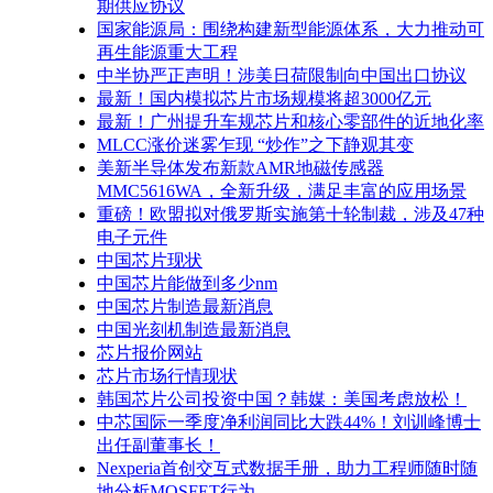
期供应协议
国家能源局：围绕构建新型能源体系，大力推动可
再生能源重大工程
中半协严正声明！涉美日荷限制向中国出口协议
最新！国内模拟芯片市场规模将超3000亿元
最新！广州提升车规芯片和核心零部件的近地化率
MLCC涨价迷雾乍现 “炒作”之下静观其变
美新半导体发布新款AMR地磁传感器
MMC5616WA，全新升级，满足丰富的应用场景
重磅！欧盟拟对俄罗斯实施第十轮制裁，涉及47种
电子元件
中国芯片现状
中国芯片能做到多少nm
中国芯片制造最新消息
中国光刻机制造最新消息
芯片报价网站
芯片市场行情现状
韩国芯片公司投资中国？韩媒：美国考虑放松！
中芯国际一季度净利润同比大跌44%！刘训峰博士
出任副董事长！
Nexperia首创交互式数据手册，助力工程师随时随
地分析MOSFET行为