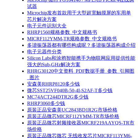
试器
Microchip发布首款用于大型超宽触摸屏的车用单
芯片解决方案
电子元件识别大全
RHRP1560规格参数_中文规格书
MICRF112YMM-TR规格参数_中文规格书
多谐振荡器都有哪些构成呢？多谐振荡器构成介绍
电子元器件分类
Silicon Labs和涂鸦智能携手为物联网应用提供性能
强大的Sub-GHz解决方案
RHRG30120中文资料_PDF数据手册_参数_引脚图
_图片
安森美RHRP8120多少钱
微芯SST25VF040B-50-4I-S2AF-T多少钱
MC74ACT244DTR2G多少钱
RHRP3060多少钱
原装正品安森美UC2843BD1R2G市场价格
原装正品微芯MICRF112YMM-TR市场价格
原装正品微芯射频接收器MICRF219AAYQS-TR市
场价格
原装正品微芯微芯 无线收发芯片MICRF113YM6-