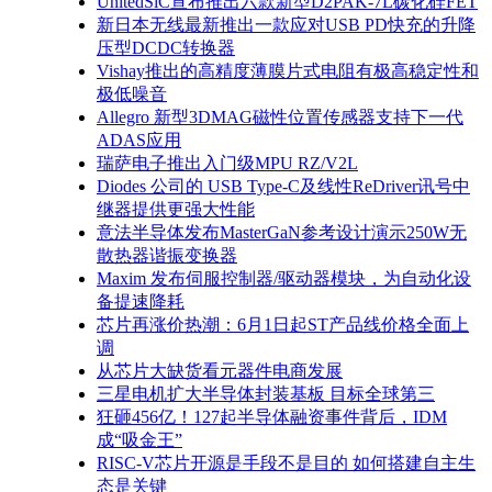
UnitedSiC宣布推出六款新型D2PAK-7L碳化硅FET
新日本无线最新推出一款应对USB PD快充的升降
压型DCDC转换器
Vishay推出的高精度薄膜片式电阻有极高稳定性和
极低噪音
Allegro 新型3DMAG磁性位置传感器支持下一代
ADAS应用
瑞萨电子推出入门级MPU RZ/V2L
Diodes 公司的 USB Type-C及线性ReDriver讯号中
继器提供更强大性能
意法半导体发布MasterGaN参考设计演示250W无
散热器谐振变换器
Maxim 发布伺服控制器/驱动器模块，为自动化设
备提速降耗
芯片再涨价热潮：6月1日起ST产品线价格全面上
调
从芯片大缺货看元器件电商发展
三星电机扩大半导体封装基板 目标全球第三
狂砸456亿！127起半导体融资事件背后，IDM
成“吸金王”
RISC-V芯片开源是手段不是目的 如何搭建自主生
态是关键