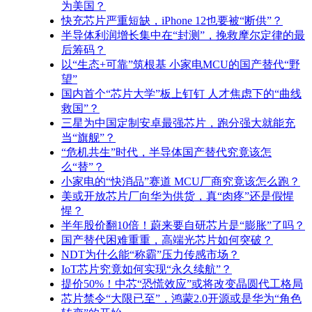
为美国？
快充芯片严重短缺，iPhone 12也要被“断供”？
半导体利润增长集中在“封测”，挽救摩尔定律的最
后筹码？
以“生态+可靠”筑根基 小家电MCU的国产替代“野
望”
国内首个“芯片大学”板上钉钉 人才焦虑下的“曲线
救国”？
三星为中国定制安卓最强芯片，跑分强大就能充
当“旗舰”？
“危机共生”时代，半导体国产替代究竟该怎
么“替”？
小家电的“快消品”赛道 MCU厂商究竟该怎么跑？
美或开放芯片厂向华为供货，真“肉疼”还是假惺
惺？
半年股价翻10倍！蔚来要自研芯片是“膨胀”了吗？
国产替代困难重重，高端光芯片如何突破？
NDT为什么能“称霸”压力传感市场？
IoT芯片究竟如何实现“永久续航”？
提价50%！中芯“恐慌效应”或将改变晶圆代工格局
芯片禁令“大限已至”，鸿蒙2.0开源或是华为“角色