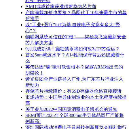
转变”的开始
AMD或成首家获准供货华为芯片商
产能满载加价也要抢？晶圆代工10年来最牛市的幕
后推手
以“工业+医疗”IoT为基 自连电子究竟有多大“野
心”？
物联网系统可信任的“根”——揭秘英飞凌最新安全
芯片解决方案
9月底或断供！癫狂禁令将如何改写中芯命运？
首发5nm就这水平？A14性能保守背后还隐藏着什
么
英伟达因“壕”吸引软银根本？揭露ARM难出售的
阴谋论！
紫光集团全产业链导入广州,为广东芯片行业注入
新动力
存储芯片持续降价：有SSD存储器价格直接腰斩
市场趋势：中国半导体制造业的本土化程度持续提
高
关于参加2022中国国际消费电子博览会的通知
SEMI预计2025年全球300mm半导体晶圆厂产能将
创新高!
深圳国际移动消费电子及科技创新展览会顺利举行