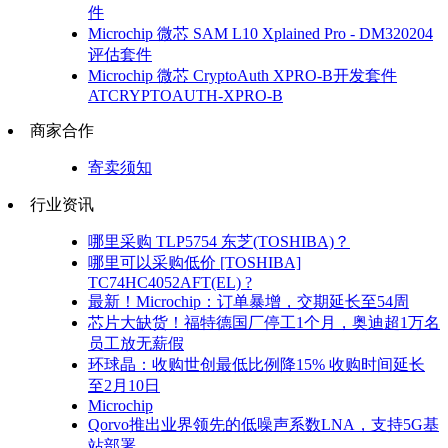
件
Microchip 微芯 SAM L10 Xplained Pro - DM320204
评估套件
Microchip 微芯 CryptoAuth XPRO-B开发套件
ATCRYPTOAUTH-XPRO-B
商家合作
寄卖须知
行业资讯
哪里采购 TLP5754 东芝(TOSHIBA)？
哪里可以采购低价 [TOSHIBA]
TC74HC4052AFT(EL) ?
最新！Microchip：订单暴增，交期延长至54周
芯片大缺货！福特德国厂停工1个月，奥迪超1万名
员工放无薪假
环球晶：收购世创最低比例降15% 收购时间延长
至2月10日
Microchip
Qorvo推出业界领先的低噪声系数LNA，支持5G基
站部署