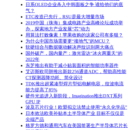
日系OLED企业杀入中韩面板之争 谁给他们的底
气？
ETC改造已先行，RSU是最大增量市场
2019中国（珠海）集成电路产业高峰论坛成功举
办，探索地方产业发展“芯”动力
用算法打败像素！苹果收购的这家公司有多狠？
为什么中国市场需要更“接地气”的MCU？
软硬结合与数据驱动解决声纹识别两大痛点
国外破产，国内量产：激光雷达“冰火两重天”的
2022年
东芝推出有助于减小贴装面积的智能功率器件
艾迈斯欧司朗推出新款256通道ADC，帮助高性能
CT探测器降功耗、简化设计
TDK推出超紧凑型焊片型铝电解电容，纹波电流
能力提高了85%
硬件光追进入新阶段，Imagination推出DXT系列
GPU IP
波及芯片行业！欧盟拟立法禁止使用“永久化学品”
日本效法欧美补贴本土半导体产业 目标不仅仅是
尖端产品
格罗方德和通用汽车在美国签署生产半导体芯片长