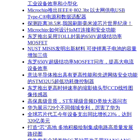
工业设备效率和小型化
Microchip推出IEEE® 802.3bt 以太网供电USB
Type-C®电源和数据适配器
探测距离38.5米,我国刷新毫米波芯片世界纪录！
Microchip:如何设计IoMT连接和安全功能
东芝推出采用TOLL封装的650V超级结功率
MOSFET
NUST MISIS发明出新材料 可使锂离子电池的容量
增加三倍
东芝650V超级结功率MOSFET问市，提高大电流
设备效率
意法半导体推出具有更高性能和先进网络安全功能
的STM32U5超低功耗微控制器
东芝推出更高时钟速率的缩影镜头型CCD线性图
像传感器
高保真级音质，ST车规级音频D类放大器问市
华为展示729个不同领域专利，厉害了华为
全球芯片代工今年设备支出同比增长23%，达到
320亿美元
打造“芯”高地 多地积极绘制集成电路高质量发展
路径图