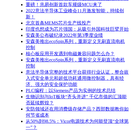
重磅！兆易创新首款车规级MCU来了
2022意法半导体工业峰会11月激发智能，持续创
新！
北京首条MEMS芯片生产线投产
印度也想成为芯片强国：从吸引外国科技巨擘开始
安森美公布破纪录2022年第3季度业绩
安森美推出ecoSpin系列，重新定义无刷直流电机
控制
核心板应用开发遇到电磁兼容问题怎么办？
安森美推出ecoSpin系列，重新定义无刷直流电机
控制
意法半导体完整的技术平台获得行业认证，整合嵌
入式安全单元和超低功耗通用微控制器，具有经
济、强大的安全保护功能
PLC编程：以Siemens产品为实例的技术总结
生物识别与IoT板块“齐头并进” 千亿市值的汇顶能
否延续辉煌？
安防领域还在用消费级存储产品？西部数据教你如
何节省成本
从50%到98.5%：Vicor电源技术为何能登顶“全球第
一”？