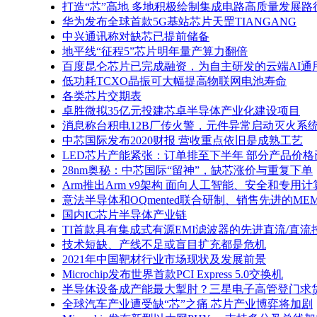
打造“芯”高地 多地积极绘制集成电路高质量发展路
华为发布全球首款5G基站芯片天罡TIANGANG
中兴通讯称对缺芯已提前储备
地平线“征程5”芯片明年量产算力翻倍
百度昆仑芯片已完成融资，为自主研发的云端AI通
低功耗TCXO晶振可大幅提高物联网电池寿命
各类芯片交期表
卓胜微拟35亿元投建芯卓半导体产业化建设项目
消息称台积电12B厂传火警，元件异常启动灭火系
中芯国际发布2020财报 营收重点依旧是成熟工艺
LED芯片产能紧张：订单排至下半年 部分产品价格
28nm奥秘：中芯国际“留神”，缺芯涨价与重复下单
Arm推出Arm v9架构 面向人工智能、安全和专用
意法半导体和OQmented联合研制、销售先进的M
国内IC芯片半导体产业链
TI首款具有集成式有源EMI滤波器的先进直流/直流
技术短缺、产线不足或盲目扩充都是危机
2021年中国靶材行业市场现状及发展前景
Microchip发布世界首款PCI Express 5.0交换机
半导体设备成产能最大掣肘？三星电子高管登门求
全球汽车产业遭受缺“芯”之痛 芯片产业博弈将加剧