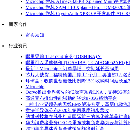
Microchip 微芯 ATmega328PB Xplained Mini 评估套
Microchip 微芯 SAM L10 Xplained Pro - DM3202
Microchip 微芯 CryptoAuth XPRO-B开发套件 ATC
商家合作
寄卖须知
行业资讯
哪里采购 TLP5754 东芝(TOSHIBA)？
哪里可以采购低价 [TOSHIBA] TC74HC4052AFT(EL
最新！Microchip：订单暴增，交期延长至54周
芯片大缺货！福特德国厂停工1个月，奥迪超1万名
环球晶：收购世创最低比例降15% 收购时间延长至2
Microchip
Qorvo推出业界领先的低噪声系数LNA，支持5G基
高通宣布推出性能强劲的骁龙8705G移动平台
TI推出业界领先的无线BMS解决方案，革新电动汽
意法半导体公布2020年第四季度初步营收
纳维科技将在苏州打造国际前三的氮化镓单晶衬底
华为消费者业务CEO余承东或将负责华为云与计算
2020年半导体设备全球销售额将创新高