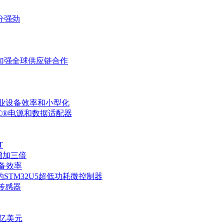
分强劲
加强全球供应链合作
升工业设备效率和小型化
ype-C®电源和数据适配器
T
增加三倍
设备效率
TM32U5超低功耗微控制器
传感器
0亿美元