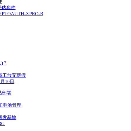
件
04 评估套件
RYPTOAUTH-XPRO-B
) ?
员工放无薪假
月10日
站部署
车电池管理
研发基地
BG