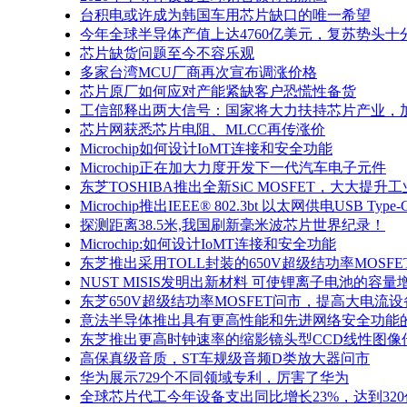
台积电或许成为韩国车用芯片缺口的唯一希望
今年全球半导体产值上达4760亿美元，复苏势头十
芯片缺货问题至今不容乐观
多家台湾MCU厂商再次宣布调涨价格
芯片原厂如何应对产能紧缺客户恐慌性备货
工信部释出两大信号：国家将大力扶持芯片产业，
芯片网获悉芯片电阻、MLCC再传涨价
Microchip如何设计IoMT连接和安全功能
Microchip正在加大力度开发下一代汽车电子元件
东芝TOSHIBA推出全新SiC MOSFET，大大提
Microchip推出IEEE® 802.3bt 以太网供电USB T
探测距离38.5米,我国刷新毫米波芯片世界纪录！
Microchip:如何设计IoMT连接和安全功能
东芝推出采用TOLL封装的650V超级结功率MOSFE
NUST MISIS发明出新材料 可使锂离子电池的容量
东芝650V超级结功率MOSFET问市，提高大电流
意法半导体推出具有更高性能和先进网络安全功能的S
东芝推出更高时钟速率的缩影镜头型CCD线性图像
高保真级音质，ST车规级音频D类放大器问市
华为展示729个不同领域专利，厉害了华为
全球芯片代工今年设备支出同比增长23%，达到32