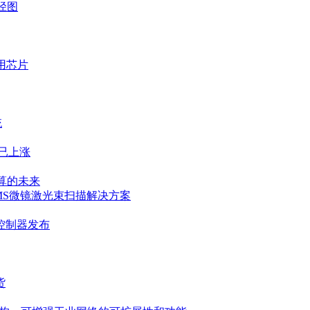
径图
用芯片
统
已上涨
计算的未来
EMS微镜激光束扫描解决方案
控制器发布
货