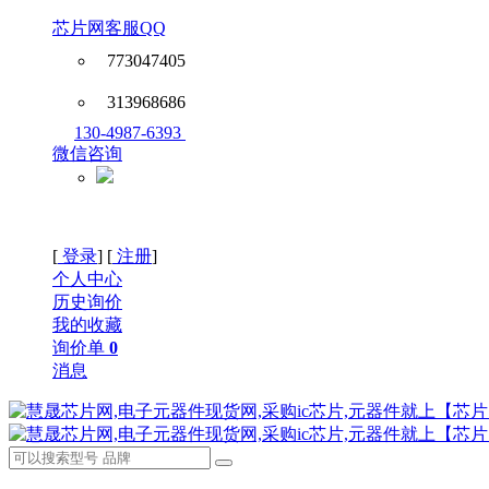
芯片网客服QQ
773047405
313968686
130-4987-6393
微信咨询
[
登录
] [
注册
]
个人中心
历史询价
我的收藏
询价单
0
消息