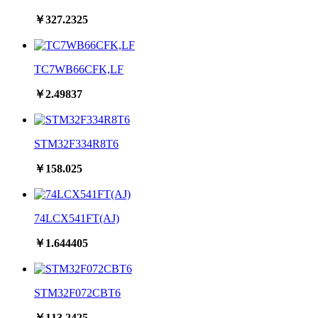
￥327.2325
TC7WB66CFK,LF
￥2.49837
STM32F334R8T6
￥158.025
74LCX541FT(AJ)
￥1.644405
STM32F072CBT6
￥113.2425