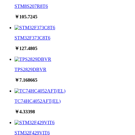
STM8S207R8T6
￥105.7245
STM32F373C8T6
￥127.4805
TPS2829DBVR
￥7.168665
TC74HC4052AFT(EL)
￥4.33398
STM32F429VIT6