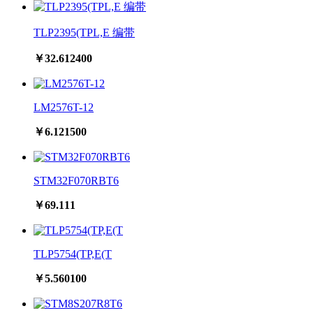
TLP2395(TPL,E 编带
￥32.612400
LM2576T-12
￥6.121500
STM32F070RBT6
￥69.111
TLP5754(TP,E(T
￥5.560100