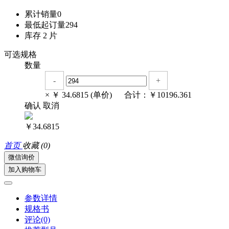
累计销量
0
最低起订量
294
库存
2
片
可选规格
数量
-
+
× ￥
34.6815
(单价) 合计：￥
10196.361
确认
取消
￥34.6815
首页
收藏
(0)
微信询价
加入购物车
参数详情
规格书
评论(0)