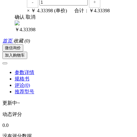
-
+
× ￥
4.33398
(单价) 合计：￥
4.33398
确认
取消
￥4.33398
首页
收藏
(0)
微信询价
加入购物车
参数详情
规格书
评论(0)
推荐型号
更新中~
动态评分
0.0
没有评分数据