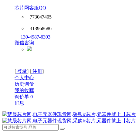
芯片网客服QQ
773047405
313968686
130-4987-6393
微信咨询
[
登录
] [
注册
]
个人中心
历史询价
我的收藏
询价单
0
消息