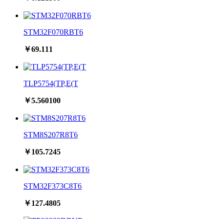
STM32F070RBT6
￥69.111
TLP5754(TP,E(T
￥5.560100
STM8S207R8T6
￥105.7245
STM32F373C8T6
￥127.4805