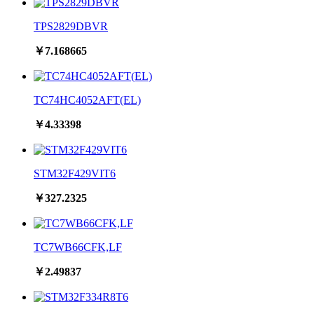
TPS2829DBVR
￥7.168665
TC74HC4052AFT(EL)
￥4.33398
STM32F429VIT6
￥327.2325
TC7WB66CFK,LF
￥2.49837