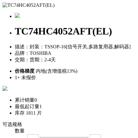
TC74HC4052AFT(EL)
描述：封装：TSSOP-16[信号开关,多路复用器,解码器]
品牌：TOSHIBA
交期：货期：2-4天
价格梯度
内地(含增值税13%)
1+
未报价
累计销量
0
最低起订量
1
库存
1811
片
可选规格
数量