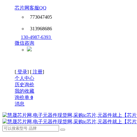
芯片网客服QQ
773047405
313968686
130-4987-6393
微信咨询
[
登录
] [
注册
]
个人中心
历史询价
我的收藏
询价单
0
消息