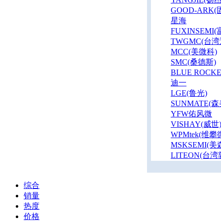
GOOD-ARK(
星海
FUXINSEMI
TWGMC(台湾
MCC(美微科)
SMC(桑德斯)
BLUE ROCK
迪一
LGE(鲁光)
SUNMATE(森
YFW佑风微
VISHAY(威世
WPMtek(维攀
MSKSEMI(美
LITEON(台湾
综合
销量
热度
价格