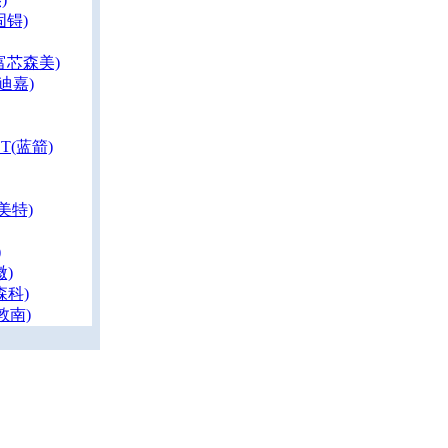
固锝)
(富芯森美)
迪嘉)
ET(蓝箭)
美特)
)
微)
森科)
敦南)