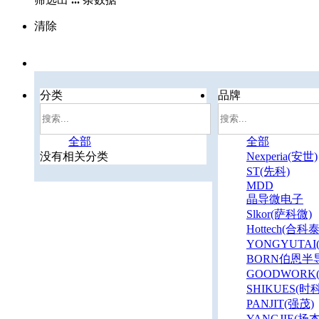
清除
分类
品牌
全部
全部
没有相关分类
Nexperia(安世)
ST(先科)
MDD
晶导微电子
Slkor(萨科微)
Hottech(合科泰
YONGYUTAI
BORN伯恩半
GOODWORK
SHIKUES(时科
PANJIT(强茂)
YANGJIE(扬杰