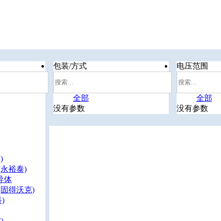
包装/方式
电压范围
全部
全部
没有参数
没有参数
)
(永裕泰)
导体
(固得沃克)
)
)