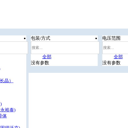
包装/方式
电压范围
全部
全部
没有参数
没有参数
)
/长晶）
)
(永裕泰)
导体
(固得沃克)