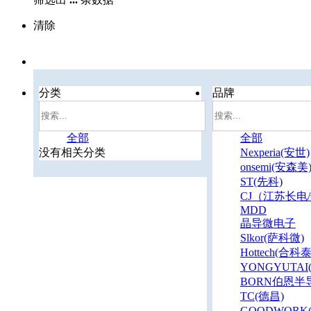
清除
分类
品牌
全部
全部
没有相关分类
Nexperia(安世)
onsemi(安森美
ST(先科)
CJ（江苏长电
MDD
晶导微电子
Slkor(萨科微)
Hottech(合科泰
YONGYUTAI
BORN伯恩半
TC(德昌)
GOODWORK