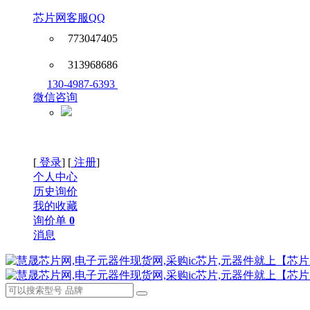
芯片网客服QQ
773047405
313968686
130-4987-6393
微信咨询
[
登录
] [
注册
]
个人中心
历史询价
我的收藏
询价单
0
消息