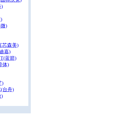
)
)
盛微)
(富芯森美)
迪嘉)
ET(蓝箭)
导体)
芝)
C(台舟)
)