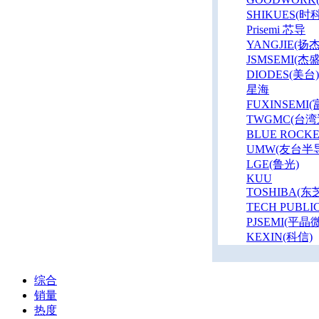
SHIKUES(时科
Prisemi 芯导
YANGJIE(扬杰
JSMSEMI(杰
DIODES(美台)
星海
FUXINSEMI
TWGMC(台湾
BLUE ROCK
UMW(友台半
LGE(鲁光)
KUU
TOSHIBA(东
TECH PUBLI
PJSEMI(平晶微
KEXIN(科信)
综合
销量
热度