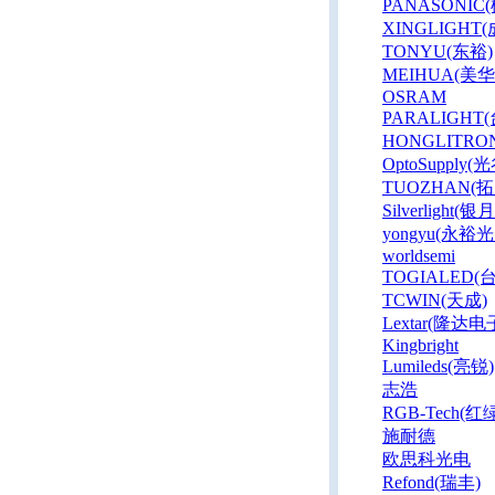
PANASONIC
XINGLIGHT
TONYU(东裕)
MEIHUA(美
OSRAM
PARALIGHT
HONGLITRO
OptoSupply(光
TUOZHAN(
Silverlight(银
yongyu(永裕光
worldsemi
TOGIALED(
TCWIN(天成)
Lextar(隆达电
Kingbright
Lumileds(亮锐)
志浩
RGB-Tech(红
施耐德
欧思科光电
Refond(瑞丰)