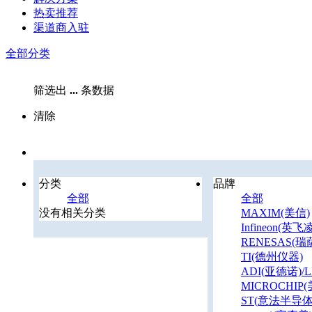
热卖推荐
渠道商入驻
全部分类
筛选出
...
条数据
清除
分类
品牌
全部
全部
没有相关分类
MAXIM(美信)
Infineon(英飞
RENESAS(瑞萨
TI(德州仪器)
ADI(亚德诺)/L
MICROCHIP
ST(意法半导体