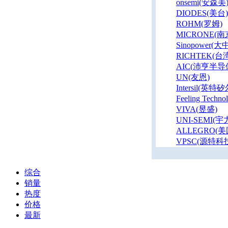
onsemi(安森美
DIODES(美台)
ROHM(罗姆)
MICRONE(
Sinopower(大
RICHTEK(台
AIC(沛亨半导
UN(友恩)
Intersil(英特矽
Feeling Tech
VIVA(昱盛)
UNI-SEMI(
ALLEGRO(
VPSC(源特科
综合
销量
热度
价格
最新