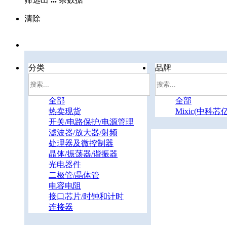
清除
分类
品牌
全部
全部
热卖现货
Mixic(中科芯
开关/电路保护/电源管理
滤波器/放大器/射频
处理器及微控制器
晶体/振荡器/谐振器
光电器件
二极管/晶体管
电容电阻
接口芯片/时钟和计时
连接器