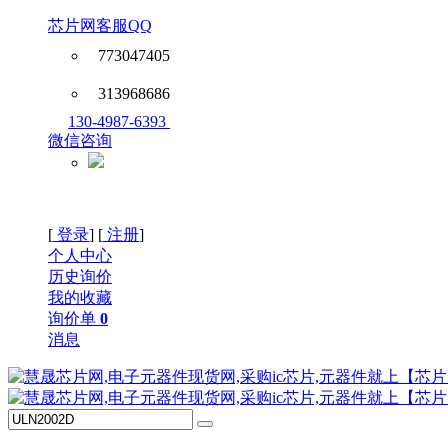
芯片网客服QQ
773047405
313968686
130-4987-6393
微信咨询
[
登录
] [
注册
]
个人中心
历史询价
我的收藏
询价单
0
消息