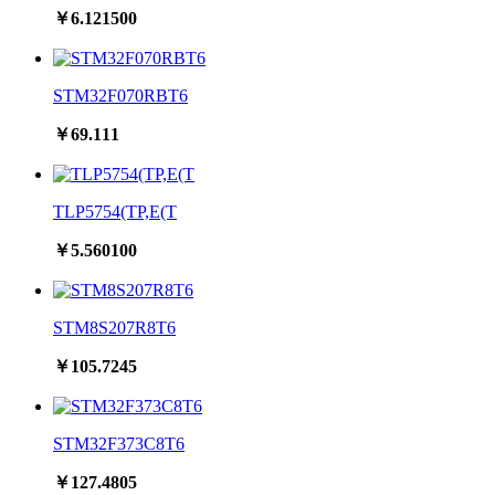
￥6.121500
STM32F070RBT6
￥69.111
TLP5754(TP,E(T
￥5.560100
STM8S207R8T6
￥105.7245
STM32F373C8T6
￥127.4805