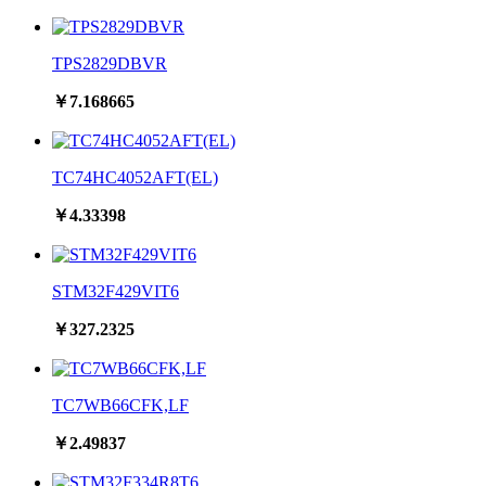
TPS2829DBVR
￥7.168665
TC74HC4052AFT(EL)
￥4.33398
STM32F429VIT6
￥327.2325
TC7WB66CFK,LF
￥2.49837