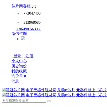
芯片网客服QQ
773047405
313968686
130-4987-6393
微信咨询
[
登录
] [
注册
]
个人中心
历史询价
我的收藏
询价单
0
消息