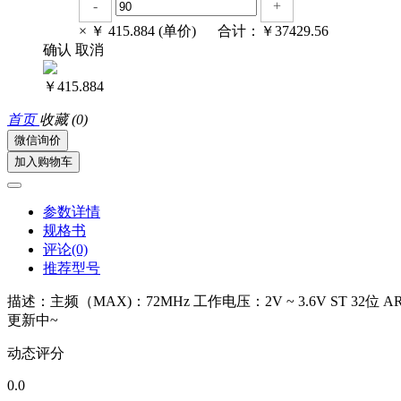
-
+
× ￥
415.884
(单价) 合计：￥
37429.56
确认
取消
￥415.884
首页
收藏
(0)
微信询价
加入购物车
参数详情
规格书
评论(0)
推荐型号
描述：主频（MAX)：72MHz 工作电压：2V ~ 3.6V ST 32位 
更新中~
动态评分
0.0