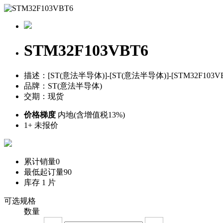
STM32F103VBT6
描述：[ST(意法半导体)]-[ST(意法半导体)]-[STM32F103VBT6
品牌：ST(意法半导体)
交期：现货
价格梯度
内地(含增值税13%)
1+
未报价
累计销量
0
最低起订量
90
库存
1
片
可选规格
数量